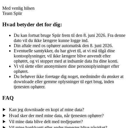
Med venlig hilsen
Team Spiir
Hvad betyder det for dig:
Du kan fortsat bruge Spiir frem til den 8. juni 2026. Fra denne
dato vil du ikke længere kunne logge ind.
Din aftale med os ophører automatisk den 8. juni 2026.
Eventuelle samtykker, du har givet til, at vi må tilgå dine
kontooplysninger, vil ikke længere blive anvendt efter
ophøret, og vi stopper med at indsamle data fra dine konti.
Vi vil slette eller anonymisere dine personoplysninger efter
ophøret.
Du behøver ikke foretage dig noget, medmindre du ønsker at
downloade eller gemme oplysninger til eget brug, inden
tjenesten ophører.
FAQ
Kan jeg downloade en kopi af mine data?
Hvad sker der med mine data, når tjenesten ophører?
Vil mine data blive delt med tredjeparter?
Vil mine bankkonti eller andre tjenester blive påvirket?