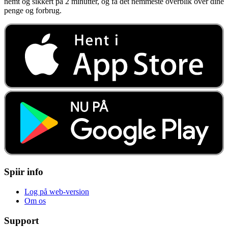
nemt og sikkert på 2 minutter, og få det nemmeste overblik over dine
penge og forbrug.
Spiir info
Log på web-version
Om os
Support