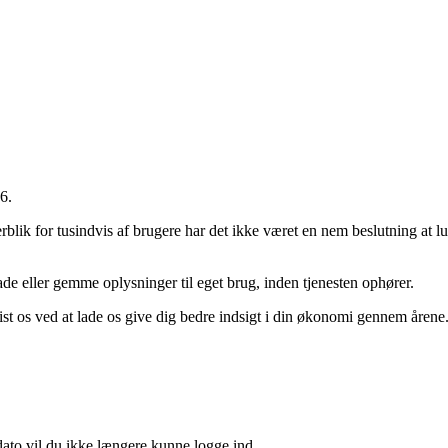
6.
lik for tusindvis af brugere har det ikke været en nem beslutning at lukk
 eller gemme oplysninger til eget brug, inden tjenesten ophører.
 vist os ved at lade os give dig bedre indsigt i din økonomi gennem årene
 dato vil du ikke længere kunne logge ind.