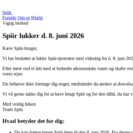
Spiir
Forside
Om os
Hjælp
Vigtig besked
Spiir lukker d. 8. juni 2026
Kære Spiir-bruger,
Vi har besluttet at lukke Spiir-tjenesten med virkning fra d. 8. juni 202
Efter mere end et årti med at forbedre økonomiske vaner og skabe overb
vores rejse.
Du behøver ikke foretage dig noget, medmindre du ønsker at downloade
Vi vil gerne takke dig for at have brugt Spiir og for den tillid, du har
Med venlig hilsen
Team Spiir
Hvad betyder det for dig:
Du kan fortsat bruge Spiir frem til den 8. juni 2026. Fra denne